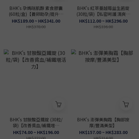
BHK's 孕媽咪肌醇 素食膠囊
BHK's 紅萃蔓越莓益生菌錠
(60粒/盒)【養卵助孕/提升受
(30粒/袋)【私密呵護 清爽舒
孕率】
適】
HK$189.00 ~ HK$341.00
HK$112.00 ~ HK$296.00
HK$378.00
HK$336.00
BHK's 甘胺酸亞鐵錠 (30粒/
BHK's 澎彈美胸霜【胸部按
袋)【改善貧血/補鐵增活
摩/豐滿美型】
力】
HK$74.00 ~ HK$196.00
HK$157.00 ~ HK$283.00
HK$222.00
HK$314.00