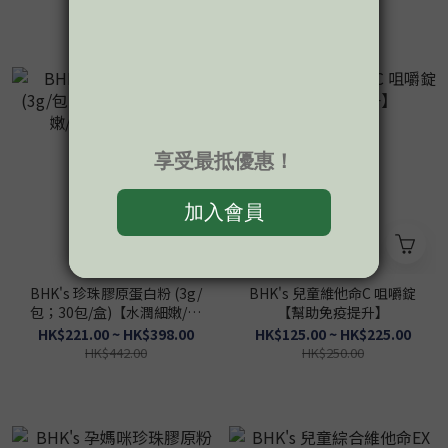
BHK's 珍珠膠原蛋白粉 (3g/
BHK's 兒童維他命C 咀嚼錠
包；30包/盒)【水潤細嫩/適
【幫助免疫提升】
合輕熟齡肌】
HK$221.00 ~ HK$398.00
HK$125.00 ~ HK$225.00
HK$442.00
HK$250.00