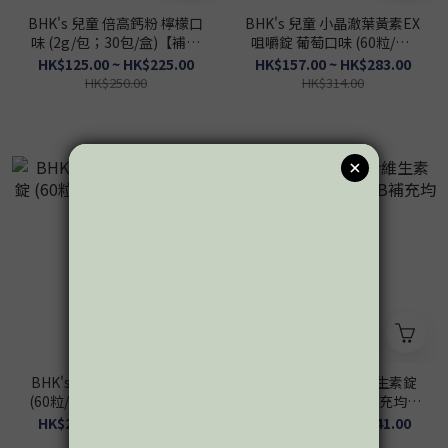
BHK's 兒童 倍高鈣粉 檸檬口
BHK's 兒童 小晶澈葉黃素EX
味 (2g/包；30包/盒)【補足
咀嚼錠 葡萄口味 (60粒/盒)
成長所需鈣質】
【含花青素/保護孩子視力】
HK$125.00 ~ HK$225.00
HK$157.00 ~ HK$283.00
HK$250.00
HK$314.00
BHK's 紅萃蔓越莓益生菌錠
BHK's 孕媽咪綜合維生素錠
(60粒/瓶)【私密呵護 清爽舒
(60粒/盒)【孕婦BB補充均衡
適】
營養】
HK$221.00 ~ HK$398.00
HK$189.00 ~ HK$341.00
HK$442.00
HK$378.00