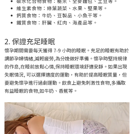
碳水化合物食物：糙米、全麥麵包、土豆等。
維生素食物：綠葉蔬菜、水果、堅果等。
鈣質食物：牛奶、豆製品、小魚干等。
鐵質食物：肝臟、紅肉、海產品等。
2. 保證充足睡眠
懷孕期間需要每天獲得 7-9 小時的睡眠。充足的睡眠有助於
調節孕婦情緒,減輕疲勞,為分娩做好準備。懷孕時堅持規律
的作息,在睡前放鬆心情,保持睡眠環境舒適安靜。如果出現
失眠情況, 可以選擇適度的運動，有助於提高睡眠質量，但
要避免懷孕進行過劇運動。飲食上避免刺激性食物,多攝取
有益睡眠的食物,如牛奶、香蕉等。