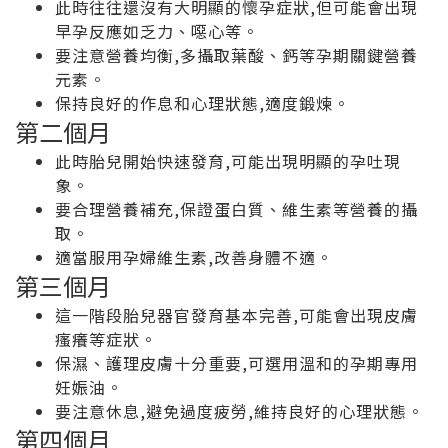
此時往往還沒有大明顯的懷孕症狀,但可能會出現
早孕反應如乏力、噁心等。
要注意營養均衡,多攝取葉酸、鈣等孕期關鍵營養
元素。
保持良好的作息和心理狀態,適度鍛煉。
第二個月
此時胎兒開始快速發育,可能出現明顯的孕吐現
象。
要合理營養補充,保證蛋白質、維生素等營養的攝
取。
適當服用孕婦維生素,改善身體不適。
第三個月
這一階段胎兒器官發育基本完善,可能會出現皮膚
瘙癢等症狀。
保濕、護理皮膚十分重要,可選用溫和的孕期專用
妊娠油。
要注意休息,避免過度疲勞,維持良好的心理狀態。
第四個月