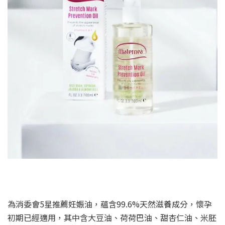
為消委會5星推薦妊娠油，蘊含99.6%天然滋養成分，懷孕
初期已經適用，其中含大豆油、荷荷巴油、甜杏仁油、米胚