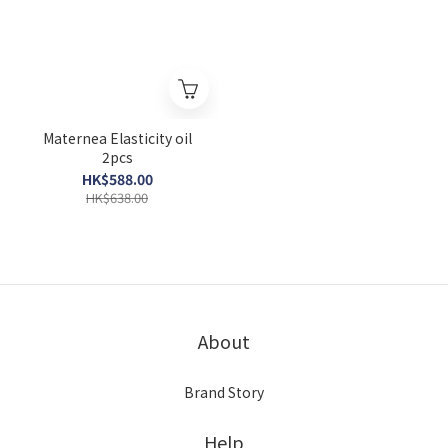
Maternea Elasticity oil
2pcs
HK$588.00
HK$638.00
About
Brand Story
Help