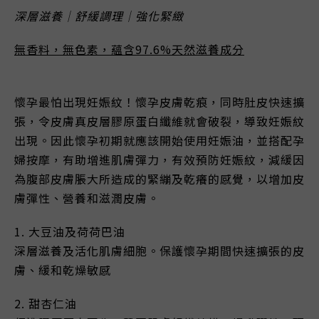
深層滋養｜
舒緩調理｜強化緊緻
無香料，無色素，蘊含97.6%天然滋養成分
懷孕最怕出現妊娠紋！懷孕皮膚乾痕，同時肚皮快速擴
張，令皮膚真皮層膠原蛋白纖維就會破裂，導致妊娠紋
出現。因此懷孕初期就應該開始使用妊娠油，並搭配孕
婦按摩，有助增進肌膚彈力，有效預防妊娠紋，減緩因
為腹部皮膚脹大所造成的緊繃及乾癢的感覺，以增加皮
膚彈性、營養和滋潤皮膚。
1. 大豆油及荷荷巴油
深層滋養及活化肌膚細胞。保護懷孕期間快速擴張的皮
膚、緩和乾燥敏感
2. 甜杏仁油