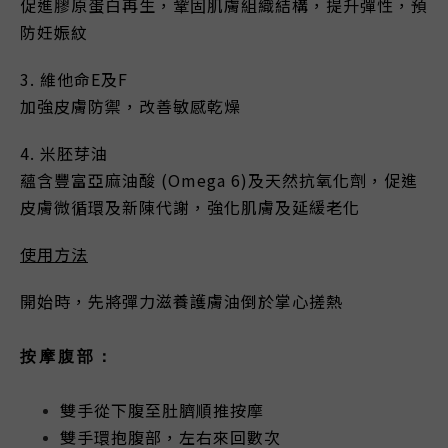
促進膠原蛋白再生，鞏固肌膚組織結構，提升彈性，預
防妊娠紋
3. 維他命E及F
加強皮膚防禦，改善敏感乾燥
4. 米胚芽油
蘊含豐富亞麻油酸 (Omega 6)及天然抗氧化劑，促進
皮膚微循環及新陳代謝，強化肌膚及延緩老化
使用方法
開始時，先將彈力滋養護膚油倒於掌心搓熱
按摩腹部：
雙手從下腹至肚臍順推按摩
雙手環抱腹部，左右來回數次