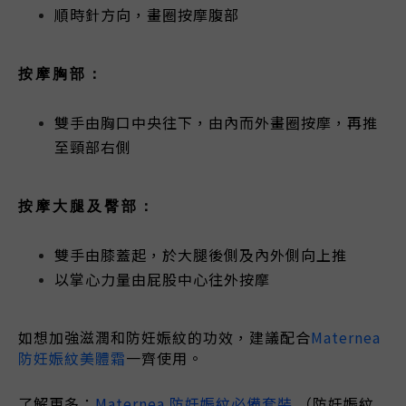
順時針方向，畫圈按摩腹部
按摩胸部：
雙手由胸口中央往下，由內而外畫圈按摩，再推
至頸部右側
按摩大腿及臀部：
雙手由膝蓋起，於大腿後側及內外側向上推
以掌心力量由屁股中心往外按摩
如想加強滋潤和防妊娠紋的功效，
建議配合
Maternea
防妊娠紋美體霜
一齊使用。
了解更多：
Maternea 防妊娠紋必備
套裝
（
防妊娠紋