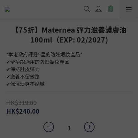
【75折】Maternea 彈力滋養護膚油
100ml（EXP: 02/2027)
*本港政府評分5星的防妊娠紋產品*
✔︎全孕期適用的防妊娠紋產品
✔︎保持肚皮彈力 
✔︎滋養不留紋路
✔︎保濕清爽不黏膩
HK$319.00
HK$240.00