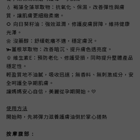
💧 褐藻全藻萃取物：抗氧化、保濕，改善彈性與膚
質，讓肌膚更細緻柔嫩。
🌻 向日葵籽油：強效滋潤，修護皮膚屏障，維持健康
光澤。
🌼 沒藥醇：舒緩乾癢不適，穩定膚況。
🫚薑根萃取物：改善暗沉、提升膚色透亮度。
🫑 維生素E：預防老化、修護受損，同時提升整體產品
穩定性。
輕盈質地不油膩，吸收迅速；無香料、無刺激成分，安
全呵護全孕期肌膚。
讓媽媽安心自信，美麗從孕期開始。💛
使用方法
開始時，先將彈力滋養護膚油倒於掌心搓熱
按摩腹部：