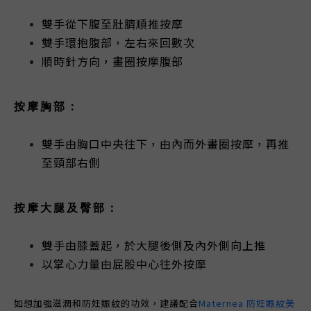
雙手從下腹至肚臍順推按摩
雙手環抱腹部，左右來回數次
順時針方向，畫圈按摩腹部
按摩胸部：
雙手由胸口中央往下，由內而外畫圈按摩，再推
至頸部右側
按摩大腿及臀部：
雙手由膝蓋起，於大腿後側及內外側向上推
以掌心力量由屁股中心往外按摩
如想加強滋潤和防妊娠紋的功效，
建議配合
Maternea 防妊娠紋美