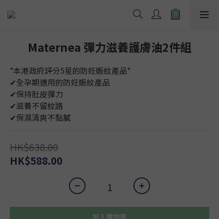
Maternea 彈力滋養護膚油2件組
*本港政府評分5星的防妊娠紋產品*
✔︎全孕期適用的防妊娠紋產品
✔︎保持肚皮彈力 
✔︎滋養不留紋路
✔︎保濕清爽不黏膩
HK$638.00
HK$588.00
加入購物車