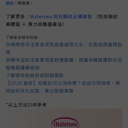
體霜
一齊使用。
了解更多：
Maternea 防妊娠紋必備
套裝
（
防妊娠紋
美體霜 ＋
彈力滋養護膚油）
了解更多
懷孕知識
：
孕媽媽懷孕注意事項及皮膚護理大全：全面健康護理指
南
孕婦沐浴的注意事項及舒適建議：保護孕婦健康的沐浴
指南與護膚秘訣
了解
懷孕肚紋的成因與預防
【2026 最新】妊娠紋可以消除嗎？從成分到按摩，教
妳如何淡化紋路、養出緊緻美腹
*以上方法只供參考