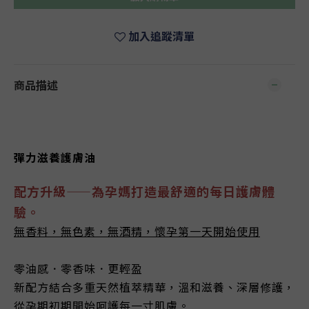
加入追蹤清單
商品描述
彈力滋養護膚油
配方升級
——為孕媽打造最舒適的每日護膚體
驗。
無香料，無色素，無酒精，懷孕第一天開始使用
零油感．零香味．更輕盈
新配方結合多重天然植萃精華，溫和滋養、深層修護，
從孕期初期開始呵護每一寸肌膚。