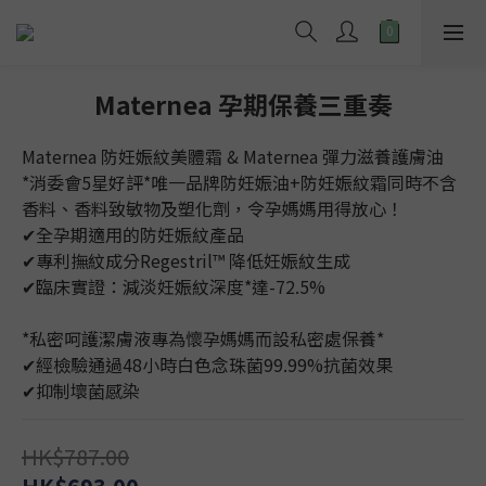
Maternea 孕期保養三重奏
Maternea 防妊娠紋美體霜 & Maternea 彈力滋養護膚油
*消委會5星好評*唯一品牌防妊娠油+防妊娠紋霜同時不含
香料、香料致敏物及塑化劑，令孕媽媽用得放心！
✔︎全孕期適用的防妊娠紋產品
✔︎專利撫紋成分Regestril™ 降低妊娠紋生成
✔︎臨床實證：減淡妊娠紋深度*達-72.5%
*私密呵護潔膚液專為懷孕媽媽而設私密處保養*
✔︎經檢驗通過48小時白色念珠菌99.99%抗菌效果
✔︎抑制壞菌感染
HK$787.00