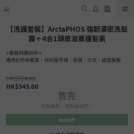
【洗護套裝】ArctaPHOS 強韌濃密洗髮
露＋4合1頭皮滋養護髮素
⭐️套裝特價88折⭐️
適用於所有髮質，特別是平塌、受損、分叉、過度脫髮
HK$594.00
HK$545.00
售完
若想購買，請聯絡我們。
聯絡我們