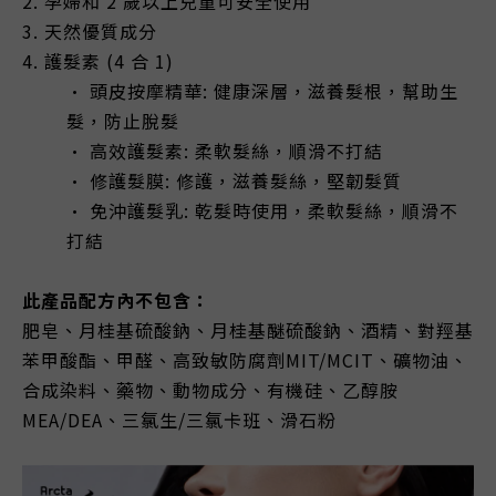
2. 孕婦和 2 歲以上兒童可安全使用
3. 天然優質成分
4.
護髮素 (4 合 1)
• 頭皮按摩精華: 健康深層，滋養
髮
根，幫助生
髮
，防止脫
髮
• 高效護髮素: 柔軟
髮
絲，順滑不打結
• 修護髮膜: 修護，滋養
髮
絲，堅韌
髮
質
•
免沖護髮乳: 乾髮時使用，
柔軟髮絲，順滑不
打結
此產品配方內不包含：
肥皂、月桂基硫酸鈉、月桂基醚硫酸鈉、酒精、對羥基
苯甲酸酯、甲醛、高致敏防腐劑MIT/MCIT、礦物油、
合成染料、藥物、動物成分、有機硅、乙醇胺
MEA/DEA、三氯生/三氯卡班、滑石粉