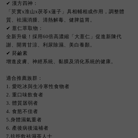
✔ 漢方四神：
「芡實x淮山x茯苓x蓮子」具相輔相成作用，調整體
質、袪濕消腫、清熱解毒、健脾益胃。
✔ 薏仁萃取物：
全新升級！採用60倍高濃縮「大薏仁」促進新陳代
謝、開胃甘涼、利尿除濕、美白養顏。
✔ 菸鹼素
增進皮膚、神經系統、黏膜及消化系統的健康。
適合推薦族群：
1. 愛吃冰與生冷寒性食物者
2. 重口味飲食者
3. 體質孱弱者
4. 食慾不佳者
5.身體濕氣重者
6. 產後病後滋補者
7.抗拒飲袪濕茶人士