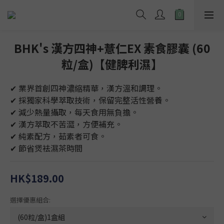
BHK's 漢方四神+薏仁EX 素食膠囊 (60
粒/盒)【健脾利濕】
✔ 業界首創四神濃縮精華，漢方溫和調理。
✔ 採獨家科學萃取技術，保留完整活性營養。
✔ 減少熱量攝取，每天食用無負擔。
✔ 漢方萃取不苦澀，方便補充。
✔ 純素配方，茹素者可食。
✔ 節省煲袪濕茶時間
HK$189.00
選擇優惠組合: