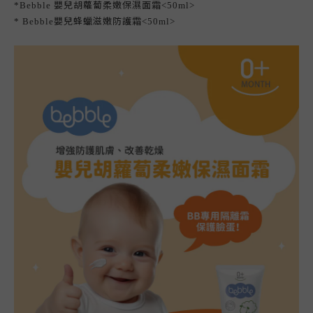
嬰兒胡蘿蔔柔嫩保濕面霜
*Bebble
<50ml>
嬰兒蜂蠟滋嫩防護霜
*
Bebble
<50ml>