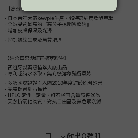
【高分子透明質酸鈉（玻尿酸）】
- 日本百年大廠kewpie生產，獨特高純度發酵萃取
- 全球品質最高的『高分子透明質酸鈉』
- 增加皮膚保濕及光澤
- 抑制皺紋生成及角質增厚
【綜合莓果與紅石榴萃取物】
- 西班牙製藥級植萃大廠出品
- 專利超純水萃取，無有機溶劑殘留風險
- 多項國際認證：入圍2018年度逆齡原料殊榮
- 完整保留紅石榴苷
- HPLC 定性、定量，紅石榴苷含量高達20%
- 天然抗氧化物質，對抗自由基及黑色素沉澱
一日一支飲出Q彈肌