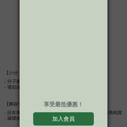
【小分子魚膠原蛋白胜肽】
- 分子量小、吸收迅速，利用率高（達95%以上）
- 增加皮膚彈性、減少細紋、皺紋形成及老化現象
【美容保濕聖品-賽洛美（神經醯胺）】
- 日本專利Oricera玄米萃取物，神經醯胺含量業界最高純度
- 減緩皮膚水分流失，改善皮膚粗糙及搔癢