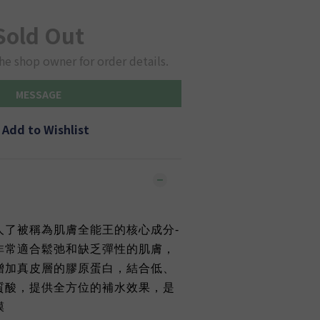
Sold Out
he shop owner for order details.
MESSAGE
Add to Wishlist
人了被稱為肌膚全能王的核心成分-
n，非常適合鬆弛和缺乏彈性的肌膚，
增加真皮層的膠原蛋白，結合低、
質酸，提供全方位的補水效果，是
膜