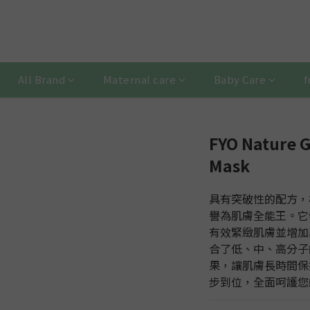
All Brand
Maternal care
Baby Care
f
FYO Nature G
Mask
具有突破性的配方，核
譽為肌膚全能王。它
有效緊緻肌膚並增加
合了低、中、高分子
果，讓肌膚長時間保
步到位，全面呵護您