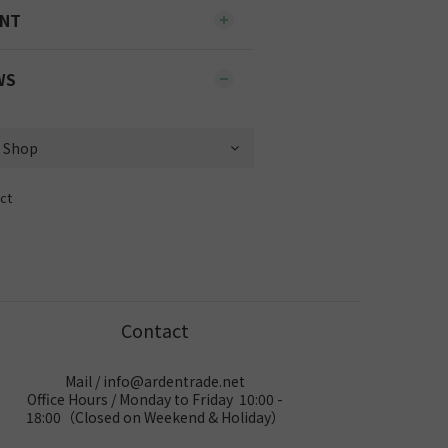
ENT
WS
ct
Contact
Mail / info@ardentrade.net
Office Hours / Monday to Friday 10:00 -
18:00（Closed on Weekend & Holiday）