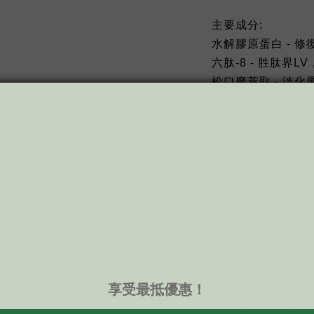
主要成分:
水解膠原蛋白 - 
六肽-8 - 胜肽界L
松口磨萃取 - 淡
九胜肽 - 改善暗沉
伊克多因Ectoin -
使用方法:
面膜分為水劑及油
合好的油劑推回面
放於鼻部或特别需
鐘後取下。面部餘
或輕拍至吸收，最
Body Oil或混合同系
*面膜不建議每日
留皮膚天然更新能