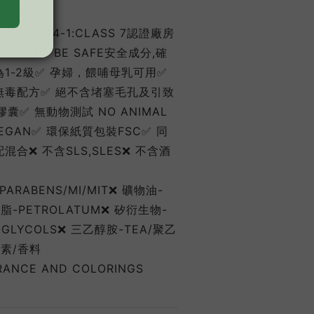
SO14644-1:CLASS 7認證廠房
KED TO BE SAFE安全成分,確
1-2級✅ 孕婦，餵哺⺟乳可⽤✅
無毒配⽅✅ 絕不含堵塞⽑孔及引致
囊✅ 無動物測試 NO ANIMAL
VEGAN✅ 環保紙質包裝FSC✅ 同
合❌ 不含SLS,SLES❌ 不含酒
/PARABENS/MI/MIT❌ 礦物油-
 礦脂-PETROLATUM❌ 矽衍⽣物-
-GLYCOLS❌ 三⼄醇胺-TEA/聚⼄
⾊素/⾹料
GRANCE AND COLORINGS