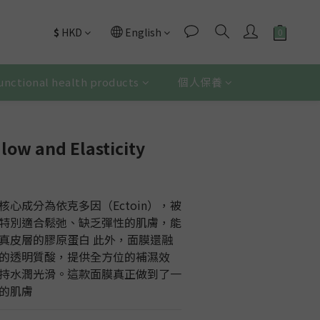
$
HKD
English
unctional health products
個人保養
low and Elasticity
心成分為依克多因（Ectoin），被
特別適合鬆弛、缺乏彈性的肌膚，能
真皮層的膠原蛋白 此外，面膜還融
的透明質酸，提供全方位的補濕效
持水潤光滑。這款面膜真正做到了一
的肌膚