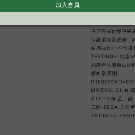
✅ ⾹港製造 GMP及I
⽣產✅ EWG-CHEC
保所有成份獲評級為
保護環境及⽪膚，
敏感成份✅ 不含微膠
TESTING✅ 純素
品牌產品能⾃由調配混
精❌ 防腐劑
PRESERVATIVES
MINERAL OIL❌
SILICON❌ ⼄⼆醇
⼆醇-PEG❌ ⼈造
ARTIFICIALFRA