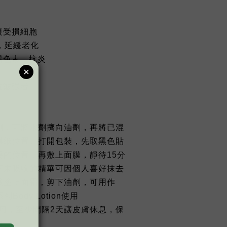
修復受損細胞
V，延緩老化
化黑色素，抗炎
 抗皺强者
劑，可將水劑擠向油劑，再將已混
膜纸位置。打開包裝，先取黑色貼
要的位置，再敷上面膜，靜待15分
下未吸收的精華可因個人喜好抹去
後塗上面霜，剪下油劑，可用作
列Body Lotion使用
使用，至少間隔2天讓皮膚休息，保
力。