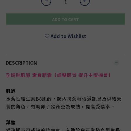
ADD TO CART
Add to Wishlist
DESCRIPTION
孕媽咪肌醇 素食膠囊【調整體質 提升中獎機會】
肌醇
水溶性維生素B8肌醇，體內扮演著傳遞訊息及供給營
養的角色，有助卵子發育更為成熟，提高受精率。
葉酸
備孕期不可或缺的維生素，有助胎兒正常發育與生長;