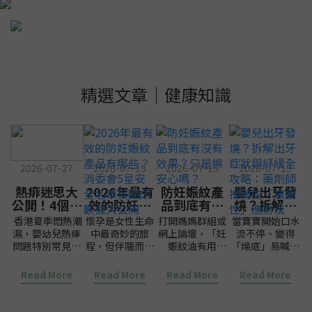
精選文章｜健康知識
2026-07-27
2026-07-15
2026-07-15
2026-07-15
熱痱迷思大
2026年最有
防妊娠紋產
嬰兒出牙發
公開！4個香
效的防妊娠
品到底有沒
燒？拆解出
港爸媽常犯
紋產品有哪
有效果？只
牙症狀與紓
香港夏季悶熱潮
懷孕是女性生命
打開媽媽群組或
當寶寶開始口水
嘅錯誤
些？消委會5
是擦安心
緩全攻略：
濕，嬰幼兒熱痱
中最奇妙的旅
網上論壇，「妊
流不停、變得
星安全名單
嗎？
藥劑師推薦
問題特別常見，
程，但伴隨而來
娠紋油有用
「燥底」易喊，
與臨床數據
的「無藥
家長之間亦流傳
的皮膚變化，尤
嗎？」、「是不
甚至半夜頻頻夜
大公開
性」應對法
唔少「祖傳偏
其是「妊娠紋」
是擦了也沒用，
醒，很多新手爸
Read More
Read More
Read More
Read More
方」——撲爽身
的出現，往往成
只是擦心安？」
媽的第一反應
粉、搽酒精類熱
為準媽媽們最大
這類問題層出不
是：「BB 係咪
痱水、開盡冷氣
的焦慮來源。市
窮。確實，許多
出牙仔發燒？」