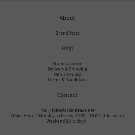
沖凍水浴，甚至
面上的防妊娠紋
過來人都會說：
「出牙
話要曬吓太陽
產品五花八門，
「我擦了上千元
（Teething）」
「殺菌」。呢啲
從傳統護膚油到
的名牌油，最後
是嬰兒成長的必
About
做法背後,往往源
高科技修復霜，
還是長滿了
經階段，但網上
自上一代嘅育兒
到底哪一款才是
紋。」這是否意
資訊混亂，許多
經驗傳承,惟部分
真正「安全」且
味著防妊娠紋產
家長誤用了含有
Brand Story
做法其實與現時
「有效」的選
品根本就是一場
風險成分（如利
兒科及皮膚科的
擇？ 為什麼會有
騙局？答案是：
多卡因）的止痛
Help
醫學建議有出入,
妊娠紋？不只是
大多數產品真的
膏，甚至誤將生
甚至可能令情況
「肚皮撐大」這
只是「擦安
病當作出牙。本
惡化。本文將逐
麼簡單許多新手
心」，除非妳選
篇文章結合 美國
Stoer Location
一拆解4個常見
爸媽誤以為妊娠
對了含有「活性
FDA 安全警示、
Delivery & Shipping
迷思,並提供有醫
紋僅僅是因為肚
修復成分」的醫
香港衞生署指
Return Policy
學文獻支持的正
子變大、皮膚被
學級產品。今天
引 以及 Bebble
Terms & Conditions
確做法。迷思
撐開所致。事實
我們就從科學角
歐洲實驗室的臨
一：幫BB撲爽身
上，這是一場發
度，並引用專業
床數據，為你提
粉，可以吸走汗
生在真皮層的
的測試報告，為
供一份 2025 年
Contact
水止熱痱？呢個
「激素與物理」
大家拆解為什麼
最新版的「嬰兒
可能係最普遍嘅
雙重反應。激素
市面上 90% 的
出牙應對指
迷思。不少長輩
影響：懷孕期
產品都無效，以
南」。 1. 直接解
Mail / info@ardentrade.net
認為,熱痱屬於
間，孕婦體內的
及真正有效的
答：出牙真的會
Office Hours / Monday to Friday 10:00 - 18:00（Closed on
「濕氣」問題,撲
糖皮質激素
10% 到底做對了
發燒嗎？答案
Weekend & Holiday）
啲爽身粉吸乾水
（Glucocorticoi
什麼。 真相一：
是：不會。這是
分就可以解決。
ds）水平激增，
為什麼妳買的妊
一個常見的誤
惟現時主流兒科
這會抑制皮膚纖
娠紋油「無
解。根據 香港衞