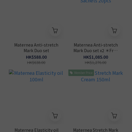
Maternea Anti-stretch
Maternea Anti-stretch
Mark Duo set
Mark Duo set x2 ＊Free
Sachets 20pcs
HK$588.00
HK$1,085.00
HK$638.00
HK$1,276.00
Member Price
Maternea Elasticity oil
Maternea Stretch Mark